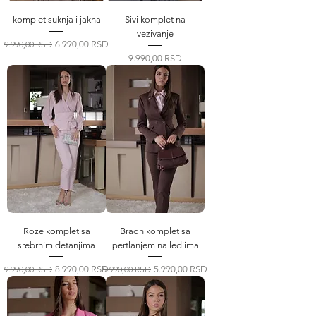
komplet suknja i jakna
Sivi komplet na
vezivanje
Regular Price
Sale Price
9.990,00 RSD
6.990,00 RSD
Price
9.990,00 RSD
Roze komplet sa
Braon komplet sa
srebrnim detanjima
pertlanjem na ledjima
Regular Price
Sale Price
Regular Price
Sale Price
9.990,00 RSD
8.990,00 RSD
9.990,00 RSD
5.990,00 RSD