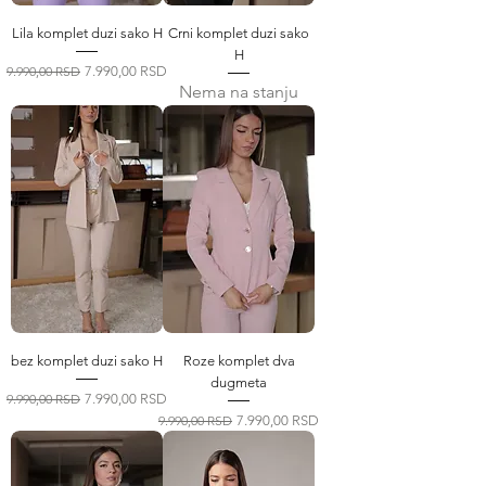
Lila komplet duzi sako H
Crni komplet duzi sako
H
Regular Price
Sale Price
9.990,00 RSD
7.990,00 RSD
Nema na stanju
bez komplet duzi sako H
Roze komplet dva
dugmeta
Regular Price
Sale Price
9.990,00 RSD
7.990,00 RSD
Regular Price
Sale Price
9.990,00 RSD
7.990,00 RSD