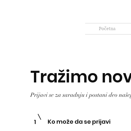
Početna
Tražimo nov
Prijavi se za saradnju i postani deo naše
Ko može da se prijavi
1