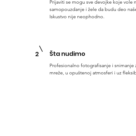
Prijaviti se mogu sve devojke koje vole
samopouzdanje i žele da budu deo naš
Iskustvo nije neophodno.
Šta nudimo
2
Profesionalno fotografisanje i snimanje z
mreže, u opuštenoj atmosferi i uz fleksi