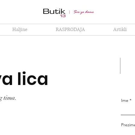
Haljine
RASPRODAJA
Artikli
a lica
g tima.
Ime
Prezim