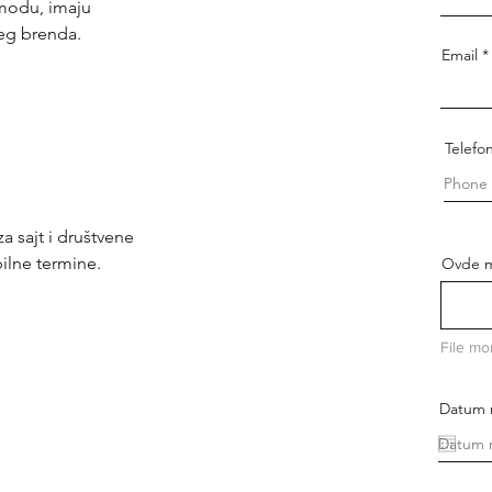
 modu, imaju
eg brenda.
Email
Telefo
a sajt i društvene
bilne termine.
Ovde mo
File mo
Datum 