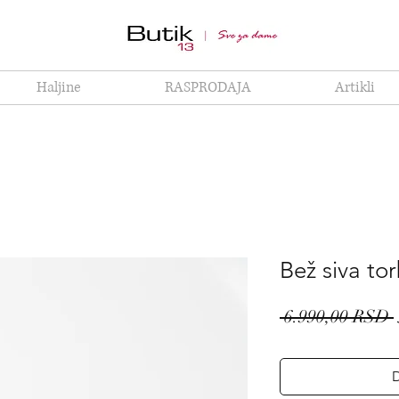
Haljine
RASPRODAJA
Artikli
Bež siva to
 6.990,00 RSD 
D