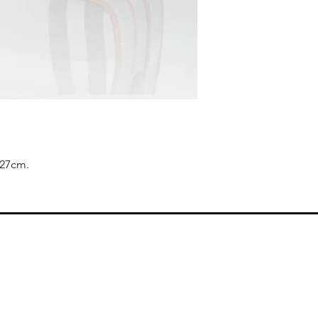
 27cm.
Smernice radnje
Reklamacije i povraćaj