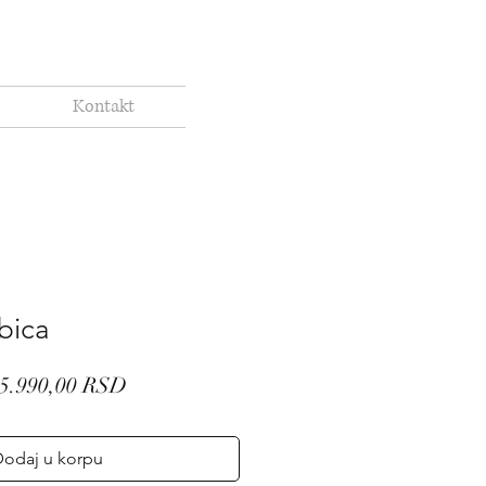
Kontakt
rbica
Regular
Sale
5.990,00 RSD
Price
Price
odaj u korpu