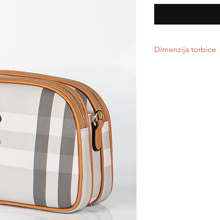
Dimenzija torbice
Sve torbice su manjeg
svakodnevnu upotre
Dimenzije:
visina
dužina