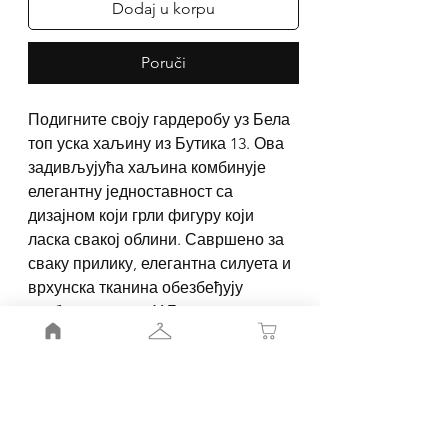
Dodaj u korpu
Poruči
Подигните своју гардеробу уз Бела
топ уска хаљину из Бутика 13. Ова
задивљујућа хаљина комбинује
елегантну једноставност са
дизајном који грли фигуру који
ласка свакој облини. Савршено за
сваку прилику, елегантна силуета и
врхунска тканина обезбеђују
удобност и стил. У Бутику 13 се
поносимо што нудимо модерне,
висококвалитетне комаде
прилагођене истанчаним укусима.
Откријте Бела топ уска хаљину и
дајте софистицирану изјаву већ