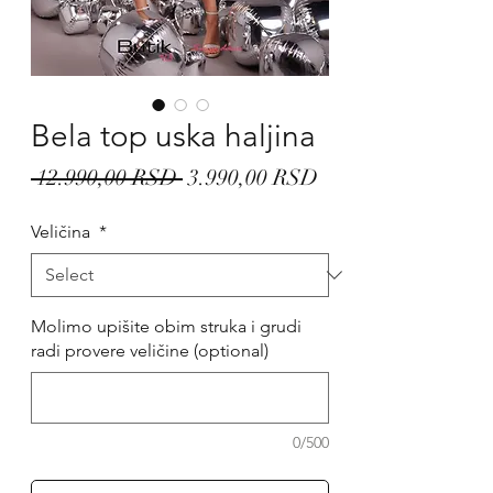
Bela top uska haljina
Regular
Sale
 12.990,00 RSD 
3.990,00 RSD
Price
Price
Veličina
*
Molimo upišite obim struka i grudi
radi provere veličine (optional)
0/500