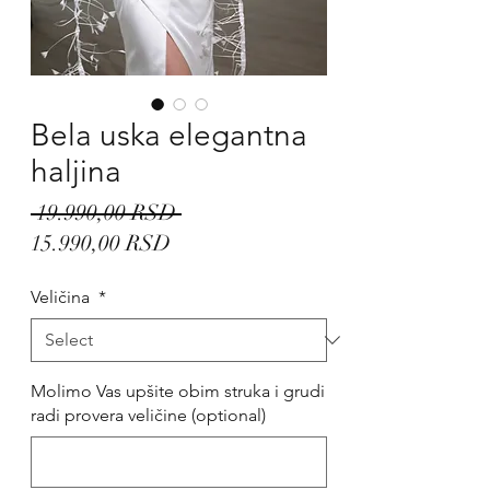
Bela uska elegantna
haljina
Regular
 19.990,00 RSD 
Sale
Price
15.990,00 RSD
Price
Veličina
*
Molimo Vas upšite obim struka i grudi
radi provera veličine (optional)