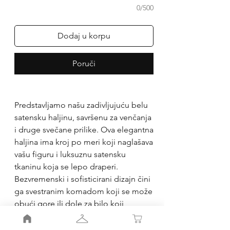
0/500
Dodaj u korpu
Poruči
Predstavljamo našu zadivljujuću belu
satensku haljinu, savršenu za venčanja
i druge svečane prilike. Ova elegantna
haljina ima kroj po meri koji naglašava
vašu figuru i luksuznu satensku
tkaninu koja se lepo draperi.
Bezvremenski i sofisticirani dizajn čini
ga svestranim komadom koji se može
obući gore ili dole za bilo koji
poseban događaj. Visokokvalitetna
konstrukcija i pažnja posvećena