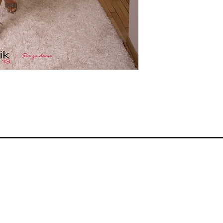
Smernice radnje
Reklamacije i povraćaj
Kontakt