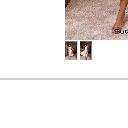
Moj nalog
Moja korpa
Moja adresa