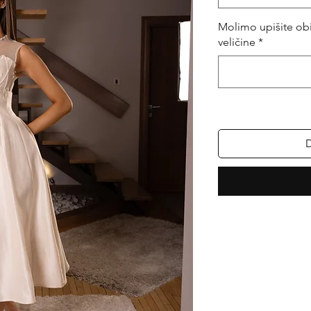
Molimo upišite obi
veličine
*
D