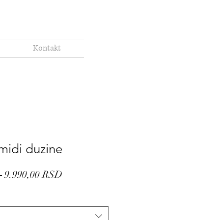
Kontakt
 midi duzine
Regular
Sale
 
9.990,00 RSD
Price
Price