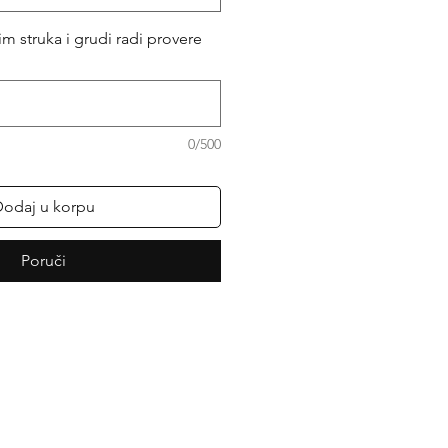
m struka i grudi radi provere
0/500
odaj u korpu
Poruči