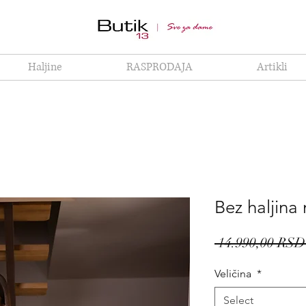
Haljine
RASPRODAJA
Artikli
Bez haljina
 14.990,00 RSD
Veličina
*
Select