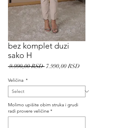
bez komplet duzi
sako H
Regular
Sale
 9.990,00 RSD 
7.990,00 RSD
Price
Price
Veličina
*
Molimo upišite obim struka i grudi
radi provere veličine
*