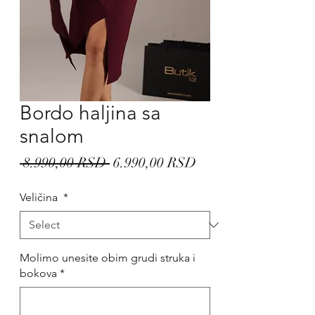
Bordo haljina sa
snalom
Regular
Sale
 8.990,00 RSD 
6.990,00 RSD
Price
Price
Veličina
*
Molimo unesite obim grudi struka i
bokova
*