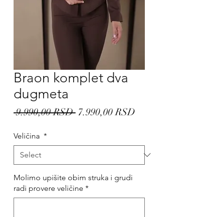
Braon komplet dva
dugmeta
Regular
Sale
 9.990,00 RSD 
7.990,00 RSD
Price
Price
Veličina
*
Molimo upišite obim struka i grudi
radi provere veličine
*