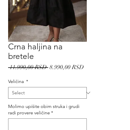
Crna haljina na
bretele
Regular
Sale
 11.990,00 RSD 
8.990,00 RSD
Price
Price
Veličina
*
Molimo upišite obim struka i grudi
radi provere veličine
*