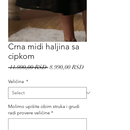
Crna midi haljina sa
cipkom
Regular
Sale
 11.990,00 RSD 
8.990,00 RSD
Price
Price
Veličina
*
Molimo upišite obim struka i grudi
radi provere veličine
*