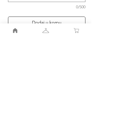
0/500
Dodaj u korpu
Poruči
Moj nalog
Moja korpa
Smernice radnje
Pravila
radnje
Porudžbinr i povraćaj