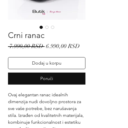
Crni ranac
Regular
Sale
 7.990,00 RSD 
6.990,00 RSD
Price
Price
Dodaj u korpu
Poruči
Ovaj elegantan ranac idealnih
dimenzija nudi dovoljno prostora za
sve vaše potrebe, bez narušavanja
stila. Izrađen od kvalitetnih materijala,
kombinuje funkcionalnost i estetiku