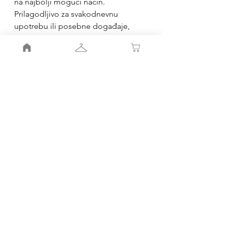
na najbolji mogući način.
Prilagodljivo za svakodnevnu
upotrebu ili posebne događaje,
garantuje udobnost i stil, koji su uvek
prioritet u Butik 13. Dimenzije: visina
29cm, dužina 23cm
Moj nalog
Moja korpa
Smernice radnje
Pravila
radnje
Porudžbinr i povraćaj
Kako do nas