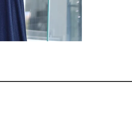
Smernice radnje
Reklamacije i povraćaj
Kontakt