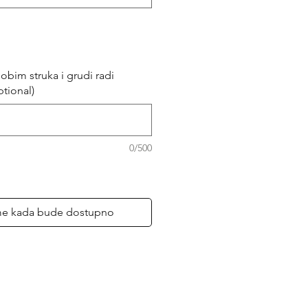
obim struka i grudi radi
ptional)
0/500
me kada bude dostupno