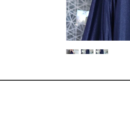
Moj nalog
Moja korpa
Moja adresa