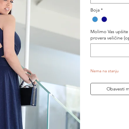
Boja
*
Molimo Vas upšite 
provera veličine (o
Nema na stanju
Obavesti 