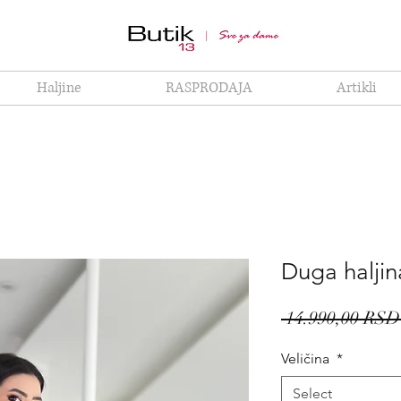
Haljine
RASPRODAJA
Artikli
Duga haljin
 14.990,00 RSD
Veličina
*
Select