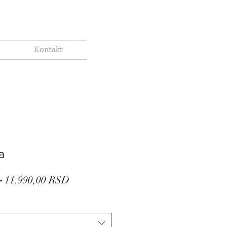
Kontakt
a
Regular
Sale
 
11.990,00 RSD
Price
Price