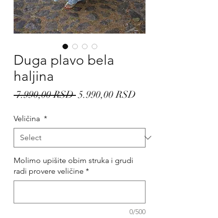
Duga plavo bela
haljina
Regular
Sale
 7.990,00 RSD 
5.990,00 RSD
Price
Price
Veličina
*
Molimo upišite obim struka i grudi
radi provere veličine
*
0/500