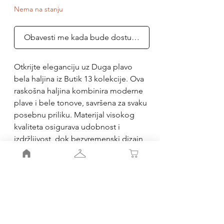
Nema na stanju
Obavesti me kada bude dostupno
Otkrijte eleganciju uz Duga plavo
bela haljina iz Butik 13 kolekcije. Ova
raskošna haljina kombinira moderne
plave i bele tonove, savršena za svaku
posebnu priliku. Materijal visokog
kvaliteta osigurava udobnost i
izdržljivost, dok bezvremenski dizajn
odiše sofisticiranošću. Odaberite
Butik 13 za jedinstven stil i vrhunski
servis koji se prilagođava vašim
potrebama. Uljepšajte svoj
garderober najfinijim komadima uz
našu pažljivo odabranu kolekciju.