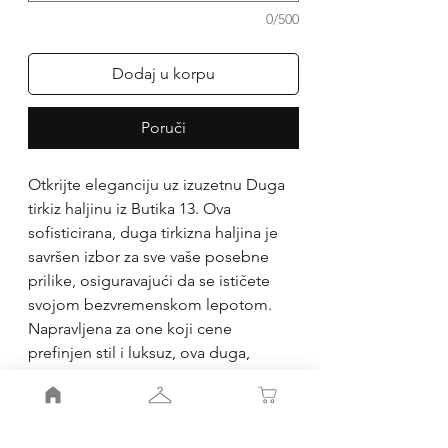
0/500
Dodaj u korpu
Poruči
Otkrijte eleganciju uz izuzetnu Duga
tirkiz haljinu iz Butika 13. Ova
sofisticirana, duga tirkizna haljina je
savršen izbor za sve vaše posebne
prilike, osiguravajući da se ističete
svojom bezvremenskom lepotom.
Napravljena za one koji cene
prefinjen stil i luksuz, ova duga,
otmena haljina za svečane prilike
obećava da će uzdignuti Vašu
garderobu. Kupujte sada u Butik 13 i