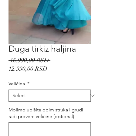
Duga tirkiz haljina
Regular
 16.990,00 RSD 
Sale
Price
12.990,00 RSD
Price
Veličina
*
Molimo upišite obim struka i grudi
radi provere veličine (optional)