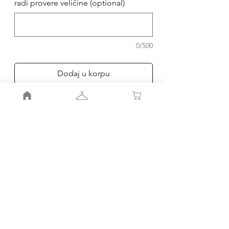
radi provere veličine (optional)
0/500
Dodaj u korpu
Poruči
Akcija traje dok traju zalihe
Moj nalog
Moja korpa
Smernice radnje