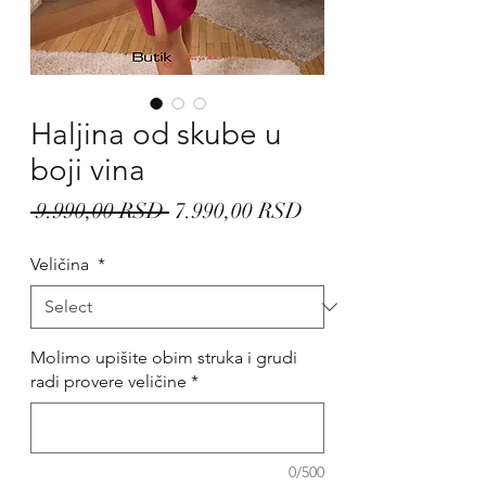
Haljina od skube u
boji vina
Regular
Sale
 9.990,00 RSD 
7.990,00 RSD
Price
Price
Veličina
*
Molimo upišite obim struka i grudi
radi provere veličine
*
0/500