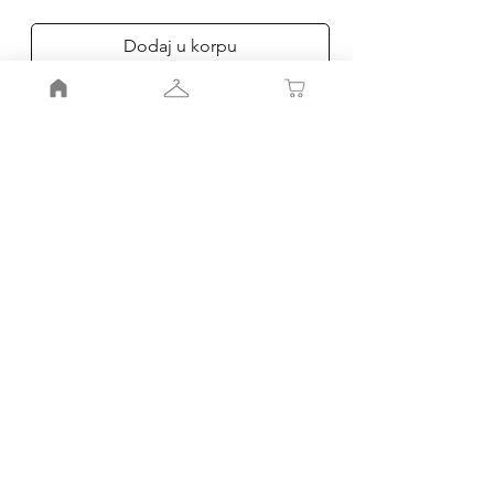
Dodaj u korpu
Poruči
Moj nalog
Moja korpa
Smernice radnje
Pravila
radnje
Porudžbinr i povraćaj
Kako do nas
Kontakt