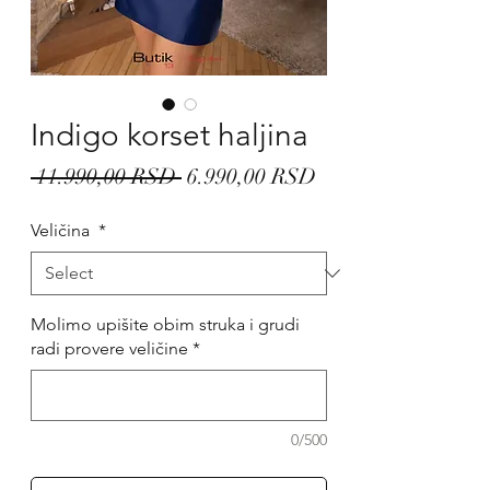
Indigo korset haljina
Regular
Sale
 11.990,00 RSD 
6.990,00 RSD
Price
Price
Veličina
*
Molimo upišite obim struka i grudi
radi provere veličine
*
0/500