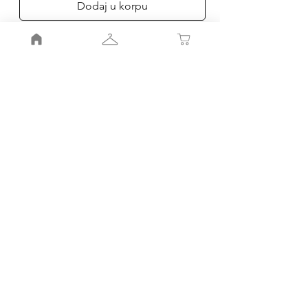
Dodaj u korpu
Poruči
Moj nalog
Moja korpa
Smernice radnje
Pravila
radnje
Porudžbinr i povraćaj
Kako do nas
Kontakt