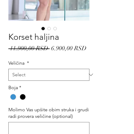
Korset haljina
Regular
Sale
 11.900,00 RSD 
6.900,00 RSD
Price
Price
Veličina
*
Boja
*
Molimo Vas upšite obim struka i grudi
radi provera veličine (optional)