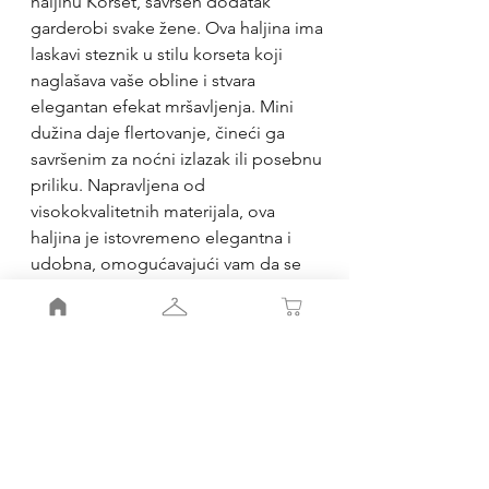
haljinu Korset, savršen dodatak
garderobi svake žene. Ova haljina ima
laskavi steznik u stilu korseta koji
naglašava vaše obline i stvara
elegantan efekat mršavljenja. Mini
dužina daje flertovanje, čineći ga
savršenim za noćni izlazak ili posebnu
priliku. Napravljena od
visokokvalitetnih materijala, ova
haljina je istovremeno elegantna i
udobna, omogućavajući vam da se
krećete sa lakoćom dok izgledate
fantastično. Bez obzira da li ste
doterani za izlazak ili idete u grad sa
prijateljima, Korset mini haljina će
sigurno skrenuti pažnju i učiniti da se
osećate samopouzdano i lepo.