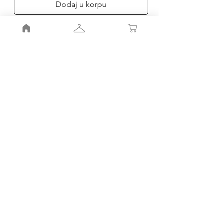
Dodaj u korpu
Poruči
Moj nalog
Moja korpa
Smernice radnje
Pravila
radnje
Porudžbinr i povraćaj
Kako do nas
Kontakt