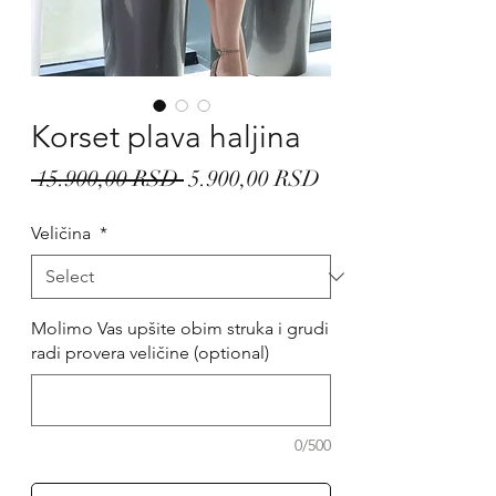
Korset plava haljina
Regular
Sale
 15.900,00 RSD 
5.900,00 RSD
Price
Price
Veličina
*
Molimo Vas upšite obim struka i grudi
radi provera veličine (optional)
0/500