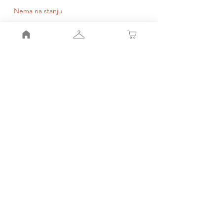
Nema na stanju
Obavesti me kada bude dostupno
Moj nalog
Moja korpa
Smernice radnje
Pravila
radnje
Porudžbinr i povraćaj
Kako do nas
Kontakt