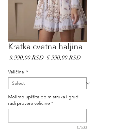
Kratka cvetna haljina
Regular
Sale
 9.990,00 RSD 
6.990,00 RSD
Price
Price
Veličina
*
Molimo upišite obim struka i grudi
radi provere veličine
*
0/500