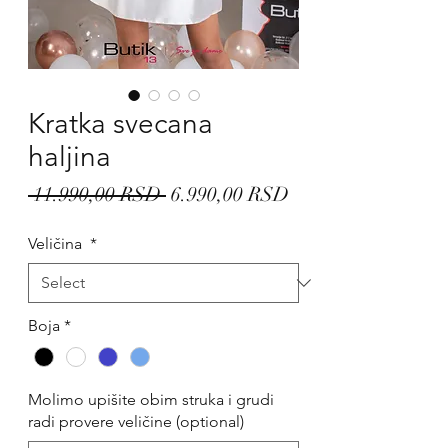
Kratka svecana
haljina
Regular
Sale
 11.990,00 RSD 
6.990,00 RSD
Price
Price
Veličina
*
Boja
*
Molimo upišite obim struka i grudi
radi provere veličine (optional)