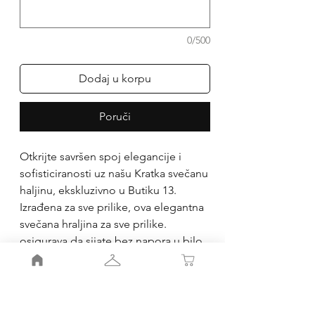
0/500
Dodaj u korpu
Poruči
Otkrijte savršen spoj elegancije i
sofisticiranosti uz našu Kratka svečanu
haljinu, ekskluzivno u Butiku 13.
Izrađena za sve prilike, ova elegantna
svečana hraljina za sve prilike.
osigurava da sijate bez napora u bilo
kom okruženju. Vrhunska tkanina i
složeni detalji obećavaju udobnost i
stil, odražavajući našu posvećenost
kvalitetu i izvrsnosti. Podignite svoju