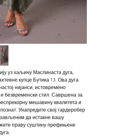
ју уз хаљину Маслинаста дуга,
ахтевне купце Бутика 13. Ова дуга
настој нијанси, истовремено
 и безвременски стил. Савршена за
 беспрекорну мешавину квалитета и
3 познат. Унапредите свој гардеробер
прављеним да истакне вашу
ажите праву суштину префињене
уга.