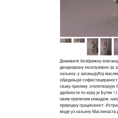
Доживите безбрижну елеганци
дизајнирану ексклузивно за з
хаљина, у запањујућој масли
обједињује софистицираност
сваку прилику, отелотворује
удобности по којој је Бутик 1
овим прелепим комадом, на
природну грациозност. Истр
моде уз хаљину Маслинаста д