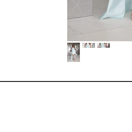
Moj nalog
Moja korpa
Moja adresa