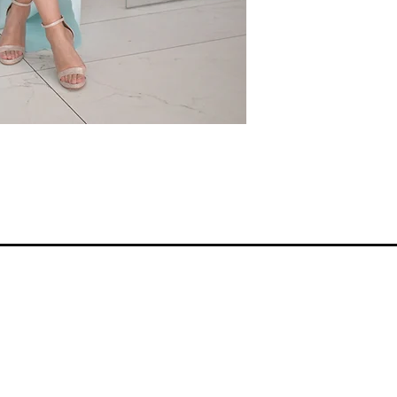
Smernice radnje
Reklamacije i povraćaj
Kontakt