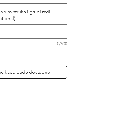
obim struka i grudi radi
ptional)
0/500
me kada bude dostupno