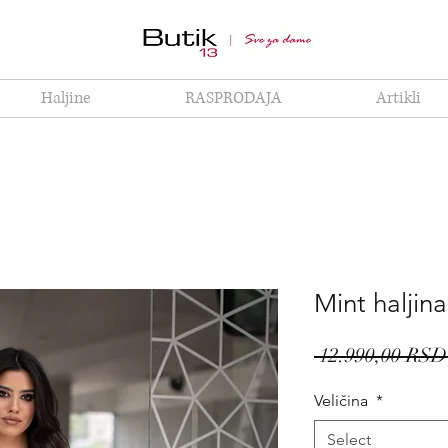
Haljine
RASPRODAJA
Artikli
Mint haljina
 12.990,00 RSD
Veličina
*
Select