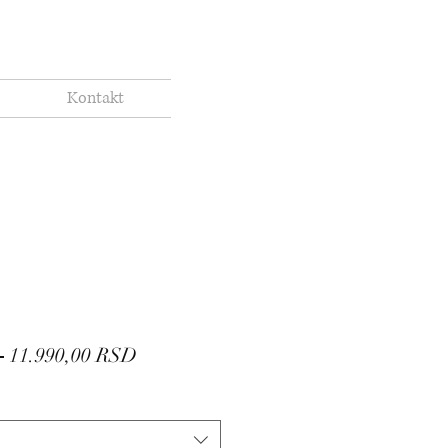
Kontakt
Regular
Sale
 
11.990,00 RSD
Price
Price