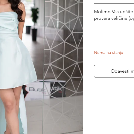
Molimo Vas upšite 
provera veličine (o
Nema na stanju
Obavesti 