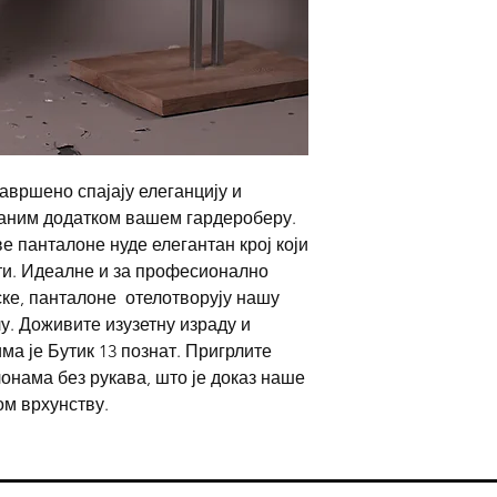
авршено спајају елеганцију и
раним додатком вашем гардероберу.
е панталоне нуде елегантан крој који
ти. Идеалне и за професионално
ке, панталоне отелотворују нашу
у. Доживите изузетну израду и
ма је Бутик 13 познат. Пригрлите
онама без рукава, што је доказ наше
м врхунству.