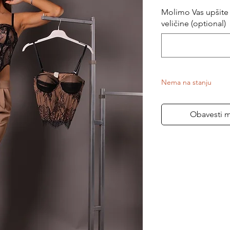
Molimo Vas upšite 
veličine (optional)
Nema na stanju
Obavesti 