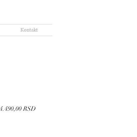
Kontakt
Regular
Sale
4.490,00 RSD
Price
Price