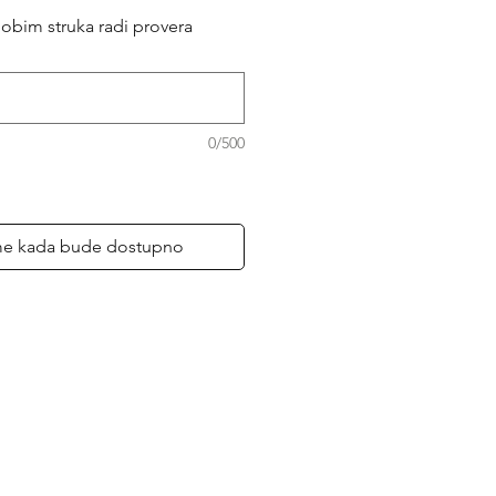
obim struka radi provera
0/500
me kada bude dostupno