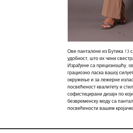
Ове панталоне из Бутика 13 с
удобност, што их чини свест
Израђене са прецизношћу, ов
грациозно ласка вашој силуе
окружење и за лежерне излас
посвећеност квалитету и стил
софистицирани дизајн по који
безвременску моду са пантал
посвећености вашем кројачко