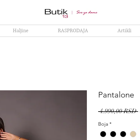
Haljine
RASPRODAJA
Artikli
Pantalone
 4.990,00 RSD 
Boja
*