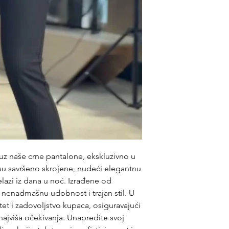
 uz naše crne pantalone, ekskluzivno u
su savršeno skrojene, nudeći elegantnu
lazi iz dana u noć. Izrađene od
u nenadmašnu udobnost i trajan stil. U
et i zadovoljstvo kupaca, osiguravajući
najviša očekivanja. Unapredite svoj