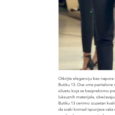
Otkrijte eleganciju bez napora
Butiku 13. Ove crne pantalone 
siluetu koja se besprekorno pre
luksuznih materijala, obećavaj
Butiku 13 cenimo izuzetan kvalit
da svaki komad ispunjava vaša 