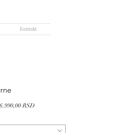
Kontakt
crne
Regular
Sale
6.990,00 RSD
Price
Price