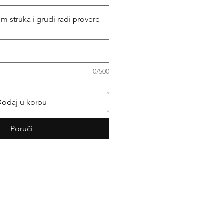
m struka i grudi radi provere
0/500
odaj u korpu
Poruči