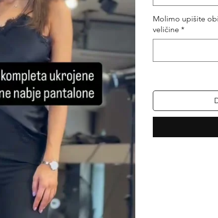
Molimo upišite obi
veličine
*
D