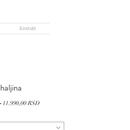
Kontakt
haljina
Regular
Sale
 
11.990,00 RSD
Price
Price