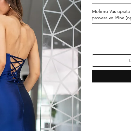
Molimo Vas upšite 
provera veličine (o
D