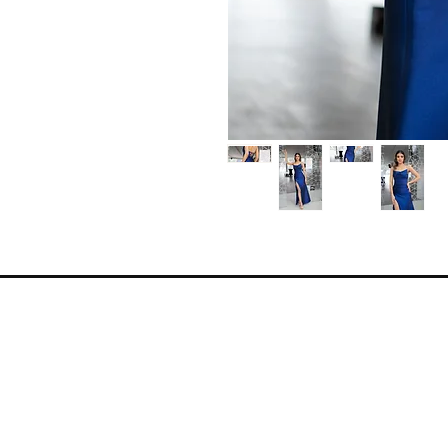
Moj nalog
Moja korpa
Moja adresa