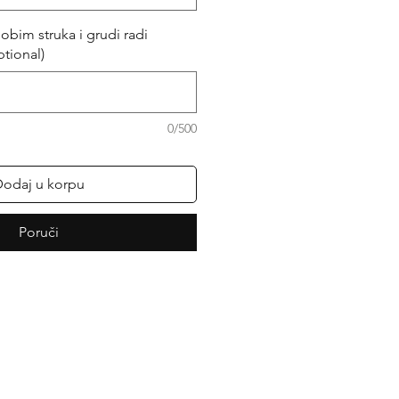
obim struka i grudi radi
ptional)
0/500
odaj u korpu
Poruči