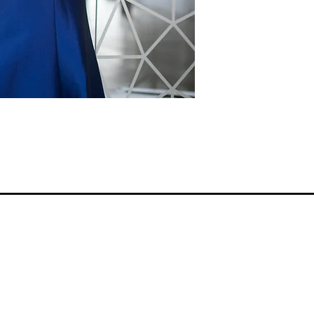
Smernice radnje
Reklamacije i povraćaj
Kontakt