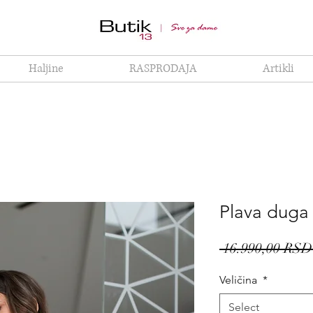
Haljine
RASPRODAJA
Artikli
Plava duga 
 16.990,00 RSD
Veličina
*
Select