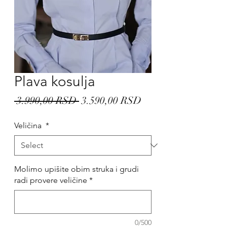
Plava kosulja
Regular
Sale
 3.990,00 RSD 
3.590,00 RSD
Price
Price
Veličina
*
Molimo upišite obim struka i grudi
radi provere veličine
*
0/500