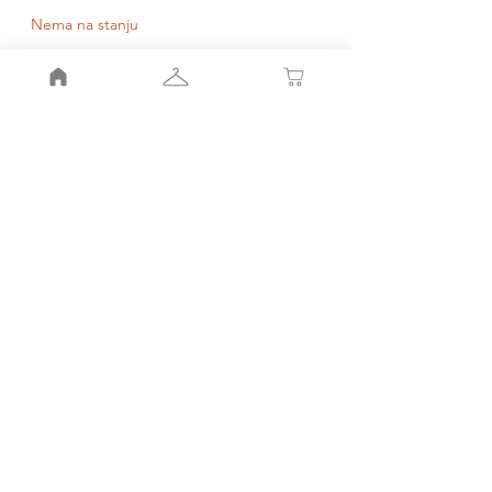
Nema na stanju
Obavesti me kada bude dostupno
Moj nalog
Moja korpa
Smernice radnje
Pravila
radnje
Porudžbinr i povraćaj
Kako do nas
Kontakt