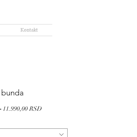
Kontakt
t bunda
Regular
Sale
 
11.990,00 RSD
Price
Price