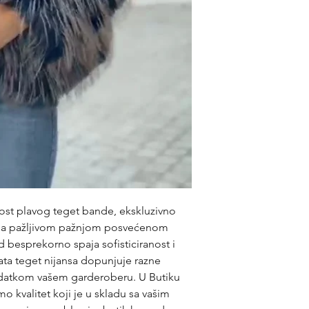
ost plavog teget bande, ekskluzivno
 sa pažljivom pažnjom posvećenom
 besprekorno spaja sofisticiranost i
ata teget nijansa dopunjuje razne
 dodatkom vašem garderoberu. U Butiku
 kvalitet koji je u skladu sa vašim