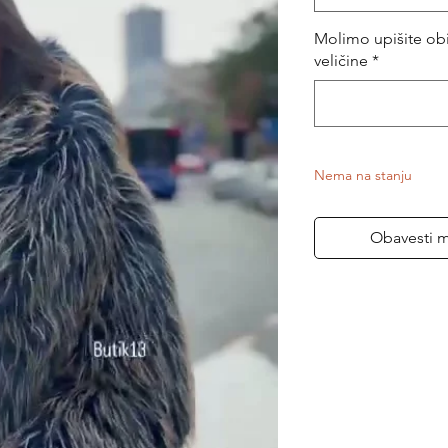
Molimo upišite obi
veličine
*
Nema na stanju
Obavesti 