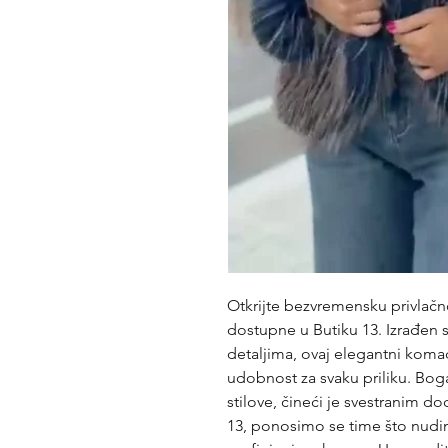
Otkrijte bezvremensku privlačn
dostupne u Butiku 13. Izrađen
detaljima, ovaj elegantni komad
udobnost za svaku priliku. Bog
stilove, čineći je svestranim
13, ponosimo se time što nudimo