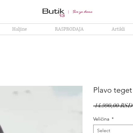
Haljine
RASPRODAJA
Artikli
Plavo tege
 14.990,00 RSD
Veličina
*
Select