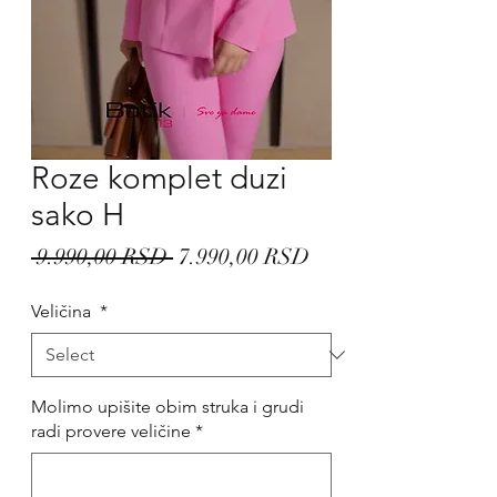
Roze komplet duzi
sako H
Regular
Sale
 9.990,00 RSD 
7.990,00 RSD
Price
Price
Veličina
*
Molimo upišite obim struka i grudi
radi provere veličine
*