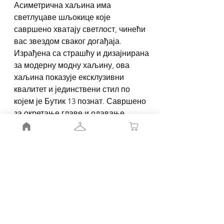
Асиметрична хаљина има
светлуцаве шљокице које
савршено хватају светлост, чинећи
вас звездом сваког догађаја.
Израђена са страшћу и дизајнирана
за модерну модну хаљину, ова
хаљина показује ексклузивни
квалитет и јединствени стил по
којем је Бутик 13 познат. Савршено
за окретање главе и одавање
самопоуздања, нека ова хаљина
буде врхунац ваше гардеробе.
Купујте сада и пригрлите елеганцију
коју Бутик 13 доноси у сваку
прилику!
Moj nalog