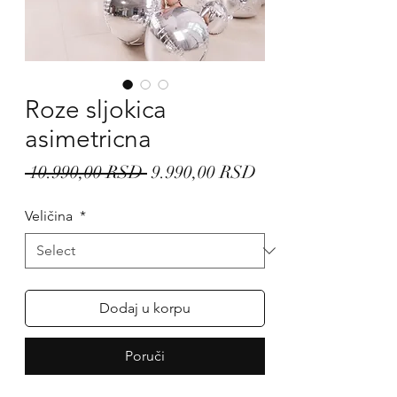
Roze sljokica
asimetricna
Regular
Sale
 10.990,00 RSD 
9.990,00 RSD
Price
Price
Veličina
*
Dodaj u korpu
Poruči