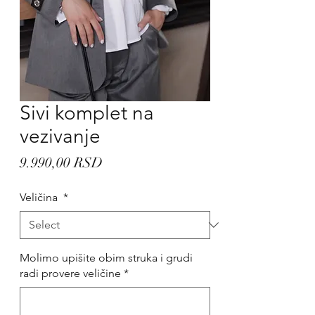
Sivi komplet na
vezivanje
Price
9.990,00 RSD
Veličina
*
Molimo upišite obim struka i grudi
radi provere veličine
*