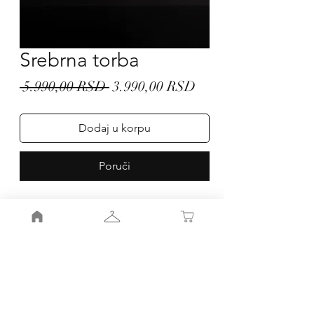
Srebrna torba
Regular
Sale
 5.990,00 RSD 
3.990,00 RSD
Price
Price
Dodaj u korpu
Poruči
Moj nalog
Moja korpa
Smernice radnje