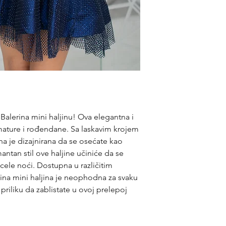
Balerina mini haljinu! Ova elegantna i
 mature i rođendane. Sa laskavim krojem
na je dizajnirana da se osećate kao
mantan stil ove haljine učiniće da se
ele noći. Dostupna u različitim
rina mini haljina je neophodna za svaku
priliku da zablistate u ovoj prelepoj