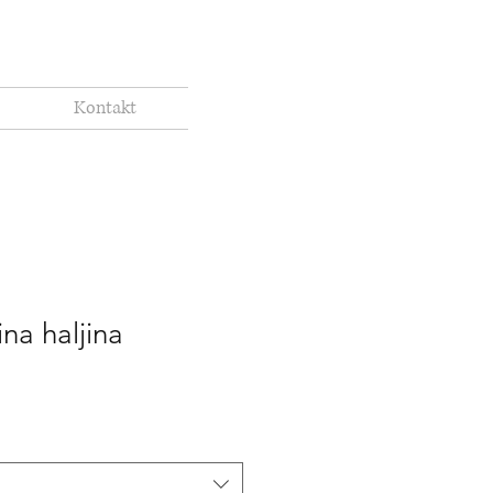
Kontakt
ina haljina
Price