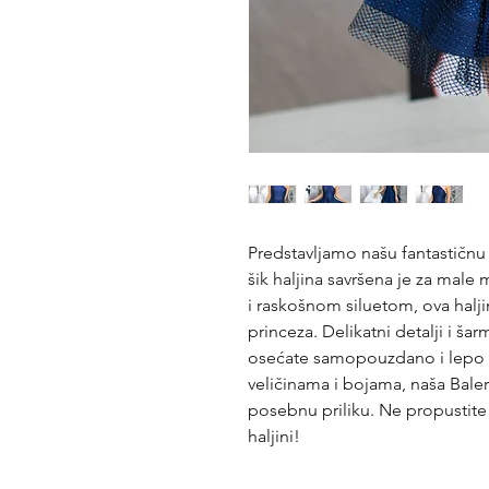
Predstavljamo našu fantastičnu 
šik haljina savršena je za male
i raskošnom siluetom, ova halji
princeza. Delikatni detalji i šar
osećate samopouzdano i lepo c
veličinama i bojama, naša Bale
posebnu priliku. Ne propustite 
haljini!