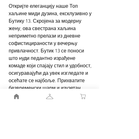
Откријте елеганцију наше Топ
хаљине миди дузина, ексклузивно у
Бутику 13. Скројена за модерну
жену, ова свестрана хаљина
неприметно прелази из дневне
софистицираности у вечерњу
привлачност. Бутик 13 се поноси
што нуди педантно израђене
комаде који спајају стил и удобност,
осигуравајући да увек изгледате и
осећате се најбоље. Прихватите
безвременски шарм и изузетан
квалитет који дефинишу нашу
колекцију. Подигните своју
гардеробу уз Топ хаљина миди
дузина, где сваки детаљ говори о
вашем јединственом укусу и
вредностима Бутика 13.