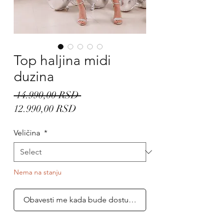
Top haljina midi
duzina
Regular
 14.990,00 RSD 
Sale
Price
12.990,00 RSD
Price
Veličina
*
Nema na stanju
Obavesti me kada bude dostupno