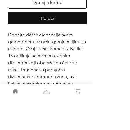
Dodaj u korpu
Poruči
Dodajte dašak elegancije svom
garderoberu uz našu gornju haljinu sa
cvetom. Ovaj izvrsni komad iz Butika
13 odlikuje se nežnim cvetnim
dizajnom koji obećava da ćete se
istaći. Izrađena sa pažnjom i
dizajnirana za modernu ženu, ova
haljina besprekorno kombinuje
udobnost i stil. Savršena za svaku
priliku, odražava našu posvećenost
pružanju vrhunske mode koja
upotpunjuje vaš jedinstveni stil.
Kupujte u Butiku 13 i doživite oličenje
sofisticirane mode.