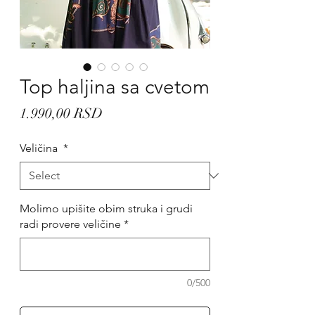
Top haljina sa cvetom
Price
1.990,00 RSD
Veličina
*
Molimo upišite obim struka i grudi
radi provere veličine
*
0/500