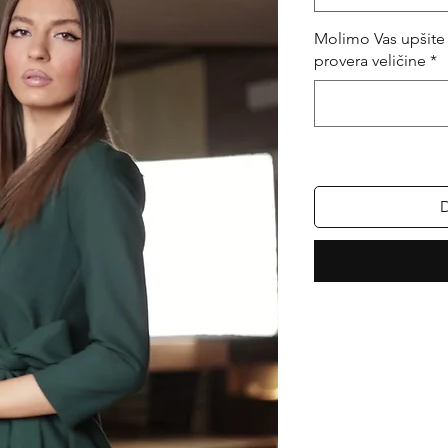
Molimo Vas upšite 
provera veličine
*
D