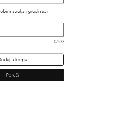
obim struka i grudi radi
0/500
odaj u korpu
Poruči