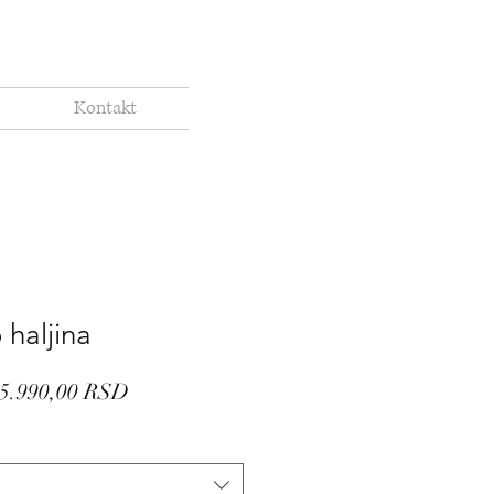
Kontakt
 haljina
Regular
Sale
5.990,00 RSD
Price
Price