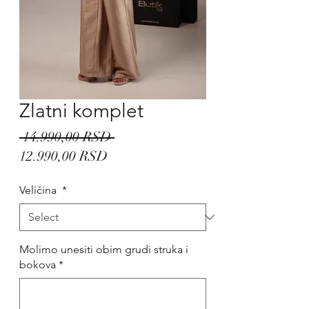
Zlatni komplet
Regular
 14.990,00 RSD 
Sale
Price
12.990,00 RSD
Price
Veličina
*
Molimo unesiti obim grudi struka i
bokova
*