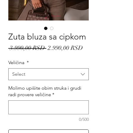
Zuta bluza sa cipkom
Regular
Sale
 3.990,00 RSD 
2.990,00 RSD
Price
Price
Veličina
*
Select
Molimo upišite obim struka i grudi
radi provere veličine
*
0/500