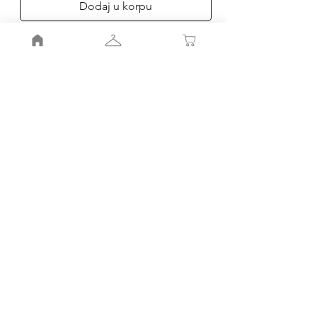
Dodaj u korpu
Poruči
Moj nalog
Moja korpa
Smernice radnje
Pravila
radnje
Porudžbinr i povraćaj
Kako do nas
Kontakt