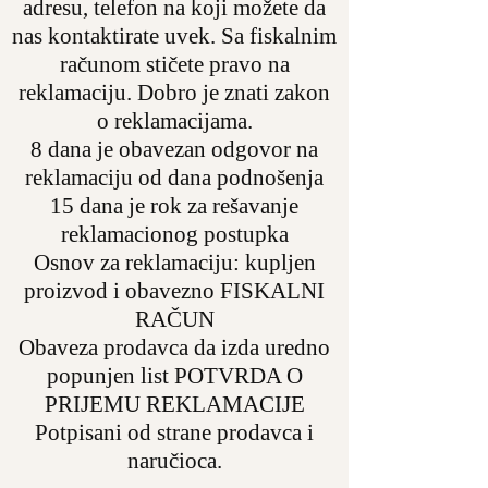
adresu, telefon na koji možete da
nas kontaktirate uvek. Sa fiskalnim
računom stičete pravo na
reklamaciju. Dobro je znati zakon
o reklamacijama.
8 dana je obavezan odgovor na
reklamaciju od dana podnošenja
15 dana je rok za rešavanje
reklamacionog postupka
Osnov za reklamaciju: kupljen
proizvod i obavezno FISKALNI
RAČUN
Obaveza prodavca da izda uredno
popunjen list POTVRDA O
PRIJEMU REKLAMACIJE
Potpisani od strane prodavca i
naručioca.