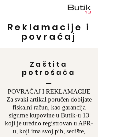
Reklamacije i
povraćaj
Zaštita
potrošača
POVRAĆAJ I REKLAMACIJE
Za svaki artikal poručen dobijate
fiskalni račun, kao garancija
sigurne kupovine u Butik-u 13
koji je uredno registrovan u APR-
u, koji ima svoj pib, sedište,