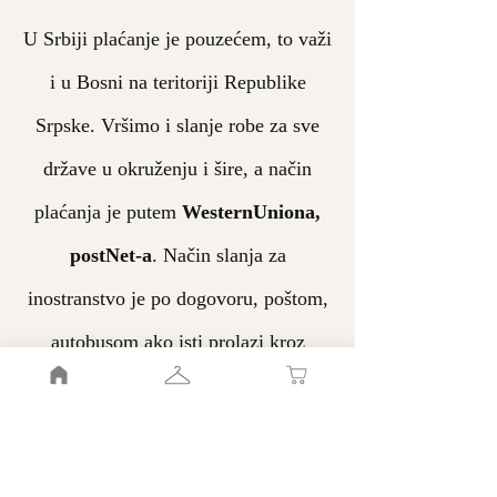
U Srbiji plaćanje je pouzećem, to važi
i u Bosni na teritoriji Republike
Srpske. Vršimo i slanje robe za sve
države u okruženju i šire, a način
plaćanja je putem
WesternUniona,
postNet-a
. Način slanja za
inostranstvo je po dogovoru, poštom,
autobusom ako isti prolazi kroz
mesto. Putem poruka se preciziraju
detalji plaćanja i isporuke.