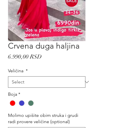
Crvena duga haljina
Price
6.990,00 RSD
Veličina
*
Boja
*
Molimo upišite obim struka i grudi
radi provere veličine (optional)