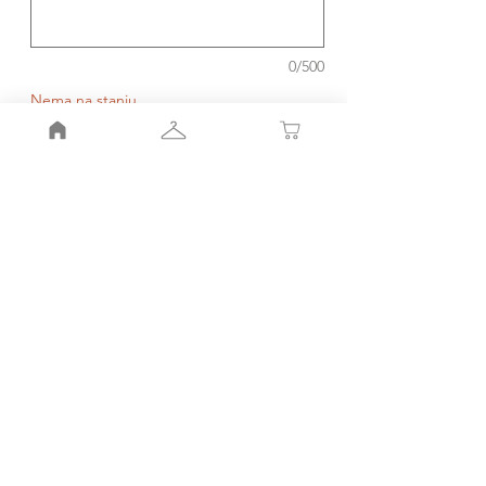
0/500
Nema na stanju
Obavesti me kada bude dostupno
Moj nalog
Moja korpa
Smernice radnje
Pravila
radnje
Porudžbinr i povraćaj