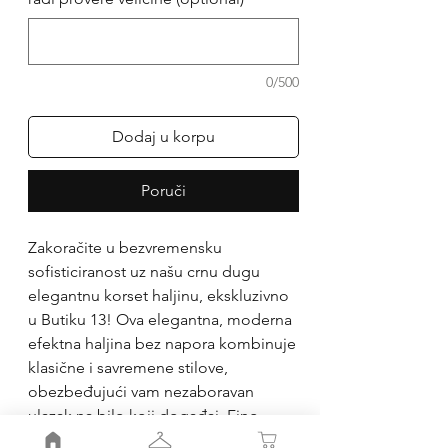
0/500
Dodaj u korpu
Poruči
Zakoračite u bezvremensku
sofisticiranost uz našu crnu dugu
elegantnu korset haljinu, ekskluzivno
u Butiku 13! Ova elegantna, moderna
efektna haljina bez napora kombinuje
klasične i savremene stilove,
obezbeđujući vam nezaboravan
ulazak na bilo koji događaj. Fino
izrađena silueta korzeta ističe vaše