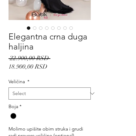
Elegantna crna duga
haljina
Regular
 22.900,00 RSD 
Sale
Price
18.900,00 RSD
Price
Veličina
*
Boja
*
Molimo upišite obim struka i grudi
radi provere veličine (optional)